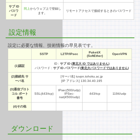
サブ ID
同上
からウェブ上で登録し
パスワ
リモートアクセスで接続するときのパスワード
ます。
ード
設定情報
設定に必要な情報、技術情報の早見表です。
PaketiX
SSTP
L2TP/IPsec
OpenVPN
(SoftEther)
ID :
サブ ID (
東北大 ID ではありません
)
(1)認証
パスワード :
サブ ID パスワード(
東北大パスワードではありません
)
(2)接続先 サ
[サーバ名] tuvpn.tohoku.ac.jp
ーバ名
[IP アドレス] 130.34.40.195
(3)通信プロト
IPsec(500/udp)
コル ポート
SSL(443/tcp)
IPSec-
443/tcp
1194/udp
nat(4500/udp)
番号
(4)その他
ダウンロード