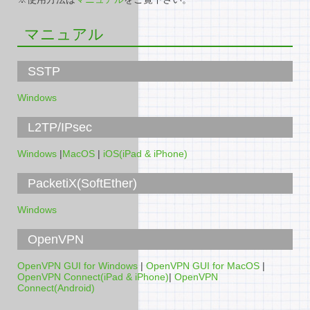
マニュアル
SSTP
Windows
L2TP/IPsec
Windows
|
MacOS
|
iOS(iPad & iPhone)
PacketiX(SoftEther)
Windows
OpenVPN
OpenVPN GUI for Windows
|
OpenVPN GUI for MacOS
|
OpenVPN Connect(iPad & iPhone)
|
OpenVPN
Connect(Android)