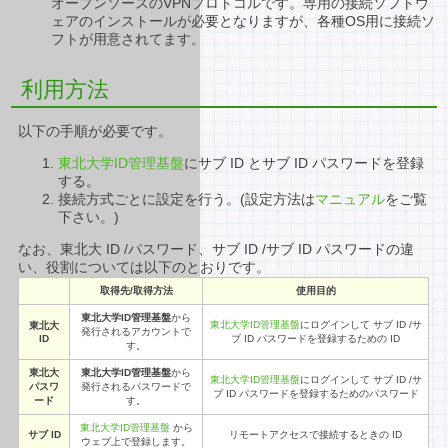
オープンソースのVPNプロトコルです。専用の接続ソフトウ
ェアのインストールが必要となりますが、各種OS用に接続ソ
フトが用意されてます。
利用方法
以下の手順が必要です。
東北大学ID管理基盤
にサブ ID とサブ ID パスワードを登録
する。
接続方式ごとに設定を行う。(設定方法は
マニュアル
をご覧
下さい。)
なお、東北大 ID /パスワード、サブ ID /サブ ID パスワードの違
い、役割については以下のとおりです。
取得先/取得方法
使用目的
東北大学ID管理基盤
から
東北大学ID管理基盤
にログインして サブ ID /サ
東北大
発行されるアカウントで
ID
ブ ID パスワードを登録するための ID
す。
東北大
東北大学ID管理基盤
から
東北大学ID管理基盤
にログインして サブ ID /サ
パスワ
発行されるパスワードで
ブ ID パスワードを登録するためのパスワード
ード
す。
東北大学ID管理基盤
から
サブ ID
リモートアクセスで接続するときの ID
ウェブ上で登録します。