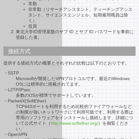
常勤
非常勤（リサーチアシスタント、ティーチングアシス
タント、サイエンスエンジェル、短期雇用職員は除
く）
役員
東北大学ID管理基盤のサブ ID とサブ ID パスワードを事前に
登録した者。
接続方式
提供する接続方式の概要とそれぞれの比較は以下のとおりです。
・SSTP
Microsoftが開発したVPNプロトコルです。最近のWindows
OSには標準的に搭載されてます。
・L2TP/IPsec
多数のOSが標準でサポートしています。
・PacketiX(SoftEther)
TCP443ポートを利用するため比較的ファイアウォールなど
の制限が強いネットワークにて利用可能です。利用する際は
専用のソフトウェアをインストールし接続します。詳細につ
いて公式サイト（
http://www.softether.org/
）を御覧くださ
い。
・OpenVPN