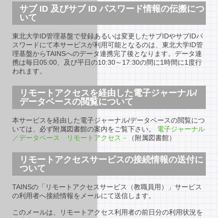
サブ ID 及びサブ ID パスワード情報の伝搬につ
いて
東北大学ID管理基盤で登録あるいは変更したサブIDやサブIDパ
スワードにて本サービスが利用可能となるのは、東北大学ID管
理基盤からTAINSへのデータ連携完了後となります。データ連
携は毎日05:00、及び平日の10:30～17:30の間に1時間に1度行
われます。
リモートアクセスを経由した電子ジャーナル/
データベースの閲覧について
本サービスを経由した電子ジャーナル/データベースの閲覧につ
いては、必ず附属図書館の案内をご覧下さい。
電子ジャーナル
／データベース リモートアクセス－
（附属図書館）
リモートアクセスサービスの接続情報の送付に
ついて
TAINSの「リモートアクセスサービス（教職員用）」サービス
の利用者へ接続情報をメールにて送信します。
このメールは、リモートアクセス利用者の前日分の利用状況を