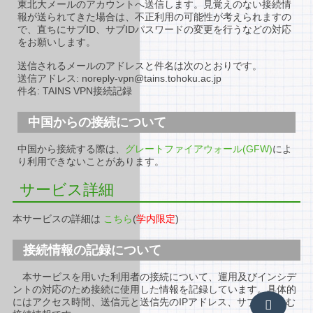
東北大メールのアカウントへ送信します。見覚えのない接続情
報が送られてきた場合は、不正利用の可能性が考えられますの
で、直ちにサブID、サブIDパスワードの変更を行うなどの対応
をお願いします。
送信されるメールのアドレスと件名は次のとおりです。
送信アドレス: noreply-vpn@tains.tohoku.ac.jp
件名: TAINS VPN接続記録
中国からの接続について
中国から接続する際は、
グレートファイアウォール(GFW)
によ
り利用できないことがあります。
サービス詳細
本サービスの詳細は
こちら
(
学内限定
)
接続情報の記録について
本サービスを用いた利用者の接続について、運用及びインシデ
ントの対応のため接続に使用した情報を記録しています。具体的
にはアクセス時間、送信元と送信先のIPアドレス、サブIDを含む