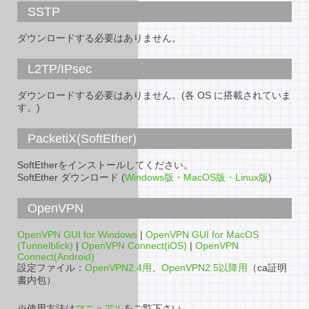
SSTP
ダウンロードする必要はありません。
L2TP/IPsec
ダウンロードする必要はありません。(各 OS に搭載されていま
す。)
PacketiX(SoftEther)
SoftEtherをインストールしてください。
SoftEther ダウンロード (
Windows版・MacOS版・Linux版
)
OpenVPN
OpenVPN GUI for Windows
|
OpenVPN GUI for MacOS
(Tunnelblick)
|
OpenVPN Connect(iOS)
|
OpenVPN
Connect(Android)
設定ファイル：
OpenVPN2.4用
、
OpenVPN2.5以降用
（ca証明
書内包）
※使用方法は
マニュアル
をご覧下さい。